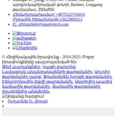
արդյունաբերական գոտի, Bantian, Longgang
թաղամաս, Շենժեն
Հեռախոսահամար՝
+8675523716010
Բջջային հեռախոս:
86-15622869213
Էլ․ փոստ
info@isparkytech.com
© Հեղինակային իրավունք - 2010-2025: Բոլոր
իրավունքները պաշտպանված են։
Թեժ ապրանքներ
,
Կայքի քարտեզ
,
Լավագույն ականջակալների թարգմանիչ
,
Աուդիո
թարգմանիչ սարք
,
Ֆրանսերեն խոսքի թարգմանիչ
,
Էլեկտրոնային լեզվի թարգմանիչ
,
Ակտիվից պասիվ
ձայնային թարգմանիչ
,
Ձայնային թարգմանիչ
ռուսերենից անգլերեն
,
Ուղարկել էլ. փոստ
x