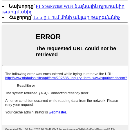
Նախորդը՝
F1 Sparkychat WIFI ձայնային դյուրակիր
թարգմանիչ
Հաջորդը՝
T2 5-ը 1-ում մինի անլար թարգմանիչ